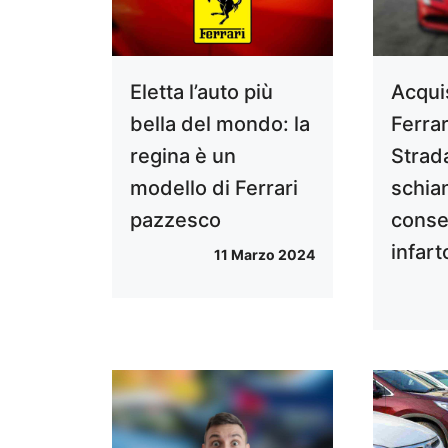
Eletta l’auto più
Acqui
bella del mondo: la
Ferra
regina è un
Strada
modello di Ferrari
schian
pazzesco
conse
infart
11 Marzo 2024