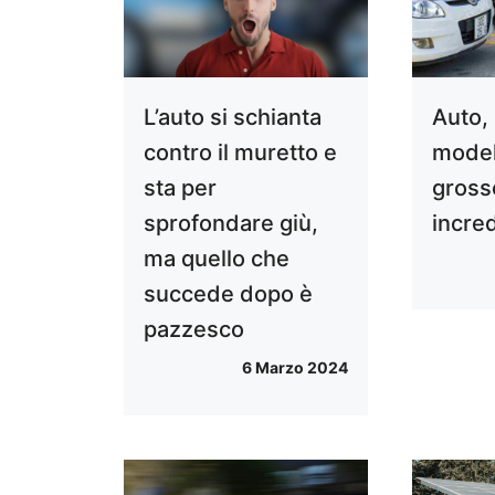
L’auto si schianta
Auto, 
contro il muretto e
modell
sta per
grosso
sprofondare giù,
incred
ma quello che
succede dopo è
pazzesco
6 Marzo 2024