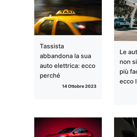
Tassista
Le aut
abbandona la sua
non s
auto elettrica: ecco
più fa
perché
ecco 
14 Ottobre 2023