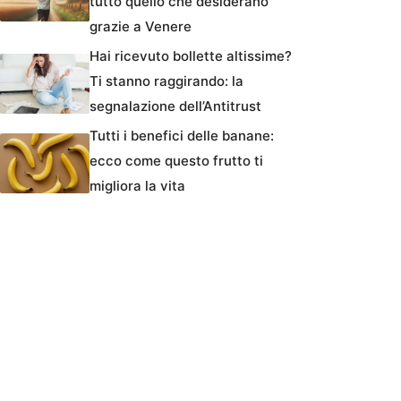
tutto quello che desiderano
grazie a Venere
Hai ricevuto bollette altissime?
Ti stanno raggirando: la
segnalazione dell’Antitrust
Tutti i benefici delle banane:
ecco come questo frutto ti
migliora la vita