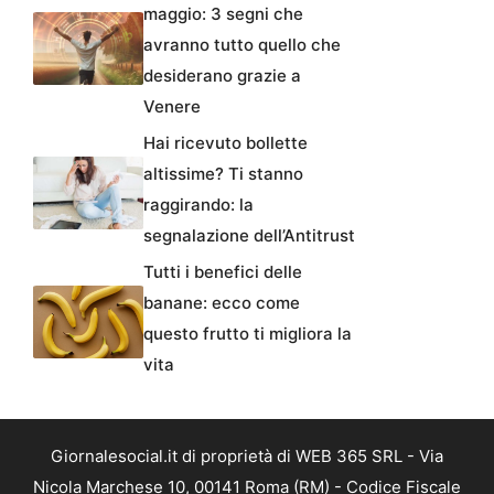
maggio: 3 segni che
avranno tutto quello che
desiderano grazie a
Venere
Hai ricevuto bollette
altissime? Ti stanno
raggirando: la
segnalazione dell’Antitrust
Tutti i benefici delle
banane: ecco come
questo frutto ti migliora la
vita
Giornalesocial.it di proprietà di WEB 365 SRL - Via
Nicola Marchese 10, 00141 Roma (RM) - Codice Fiscale