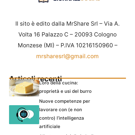
Il sito è edito dalla MrShare Srl – Via A.
Volta 16 Palazzo C – 20093 Cologno
Monzese (MI) – P.IVA 10216150960 –
mrsharesrl@gmail.com
Articoli recenti
L’oro della cucina:
proprietà e usi del burro
Nuove competenze per
lavorare con (e non
contro) l’intelligenza
artificiale