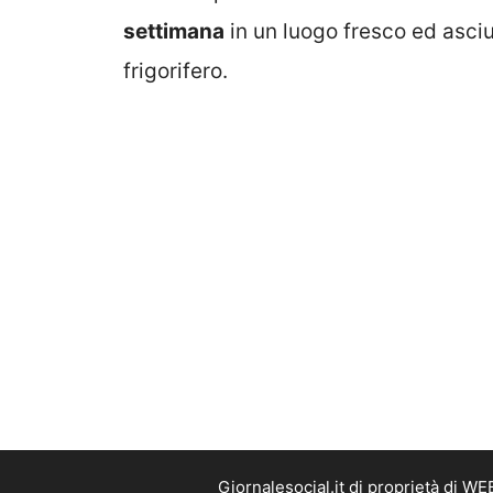
settimana
in un luogo fresco ed asci
frigorifero.
Giornalesocial.it di proprietà di W