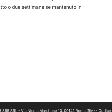
utto o due settimane se mantenuto in
EB 365 SRL - Via Nicola Marchese 10, 00141 Roma (RM) - Codice 