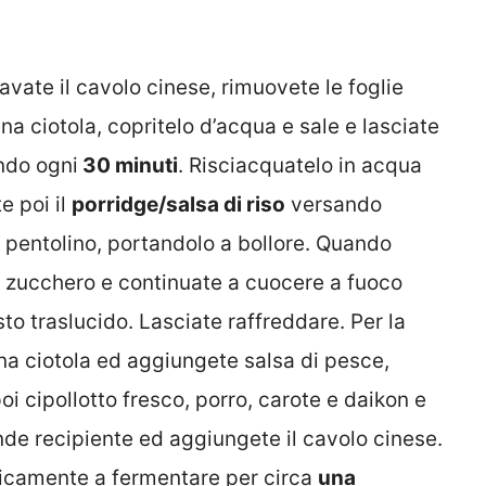
lavate il cavolo cinese, rimuovete le foglie
 una ciotola, copritelo d’acqua e sale e lasciate
ndo ogni
30 minuti
. Risciacquatelo in acqua
e poi il
porridge/salsa di riso
versando
n pentolino, portandolo a bollore. Quando
lo zucchero e continuate a cuocere a fuoco
o traslucido. Lasciate raffreddare. Per la
una ciotola ed aggiungete salsa di pesce,
oi cipollotto fresco, porro, carote e daikon e
nde recipiente ed aggiungete il cavolo cinese.
eticamente a fermentare per circa
una