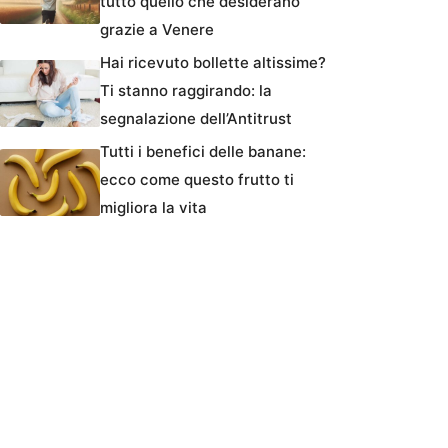
tutto quello che desiderano
grazie a Venere
Hai ricevuto bollette altissime?
Ti stanno raggirando: la
segnalazione dell’Antitrust
Tutti i benefici delle banane:
ecco come questo frutto ti
migliora la vita