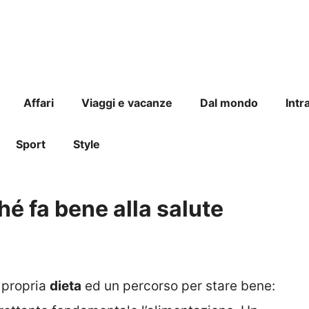
Affari
Viaggi e vacanze
Dal mondo
Intr
Sport
Style
hé fa bene alla salute
 propria
dieta
ed un percorso per stare bene: