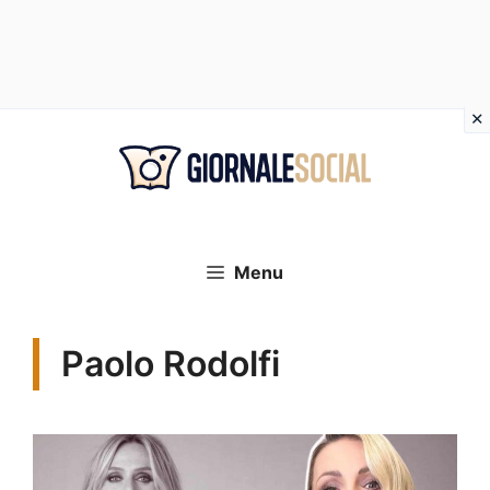
Vai
al
contenuto
Menu
Paolo Rodolfi