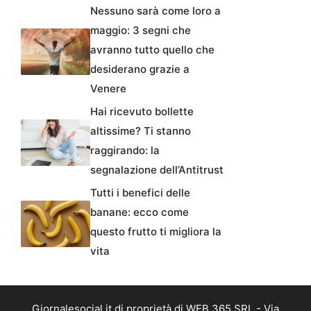
Nessuno sarà come loro a
maggio: 3 segni che
avranno tutto quello che
desiderano grazie a
Venere
Hai ricevuto bollette
altissime? Ti stanno
raggirando: la
segnalazione dell’Antitrust
Tutti i benefici delle
banane: ecco come
questo frutto ti migliora la
vita
Giornalesocial.it di proprietà di WEB 365 SRL - Via