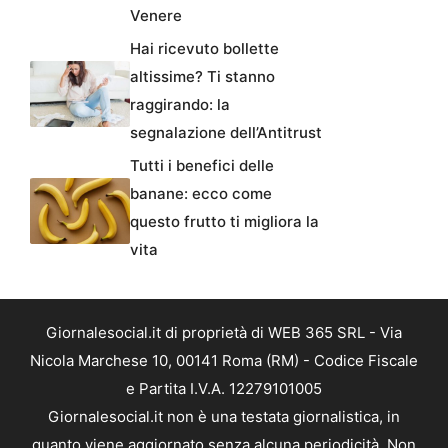
Venere
Hai ricevuto bollette
altissime? Ti stanno
raggirando: la
segnalazione dell’Antitrust
Tutti i benefici delle
banane: ecco come
questo frutto ti migliora la
vita
Giornalesocial.it di proprietà di WEB 365 SRL - Via
Nicola Marchese 10, 00141 Roma (RM) - Codice Fiscale
e Partita I.V.A. 12279101005
Giornalesocial.it non è una testata giornalistica, in
quanto viene aggiornato senza alcuna periodicità. Non