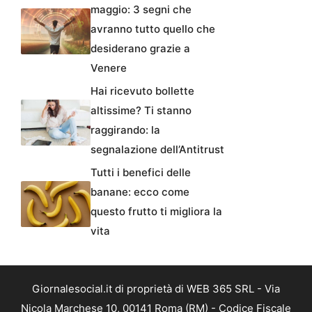
maggio: 3 segni che
avranno tutto quello che
desiderano grazie a
Venere
Hai ricevuto bollette
altissime? Ti stanno
raggirando: la
segnalazione dell’Antitrust
Tutti i benefici delle
banane: ecco come
questo frutto ti migliora la
vita
Giornalesocial.it di proprietà di WEB 365 SRL - Via
Nicola Marchese 10, 00141 Roma (RM) - Codice Fiscale