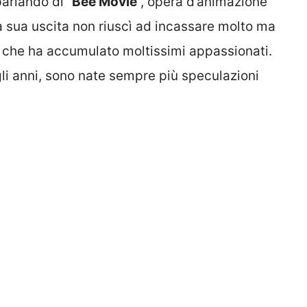
parlando di “
Bee Movie
“, opera d’animazione
a sua uscita non riuscì ad incassare molto ma
che ha accumulato moltissimi appassionati.
li anni, sono nate sempre più speculazioni