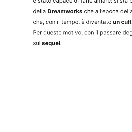
è stato capace di farle amare: si sta 
della
Dreamworks
che all’epoca dell
che, con il tempo, è diventato
un cult
Per questo motivo, con il passare deg
sul
sequel
.