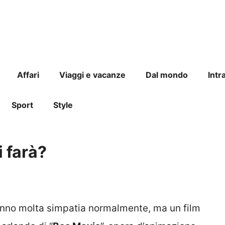
Affari
Viaggi e vacanze
Dal mondo
Intr
Sport
Style
i farà?
anno molta simpatia normalmente, ma un film