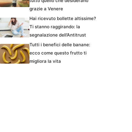
tutto quello che desiderano
grazie a Venere
Hai ricevuto bollette altissime?
Ti stanno raggirando: la
segnalazione dell’Antitrust
Tutti i benefici delle banane:
ecco come questo frutto ti
migliora la vita