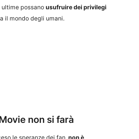
e ultime possano
usufruire dei privilegi
da il mondo degli umani.
Movie non si farà
eso le speranze dei fan,
non è