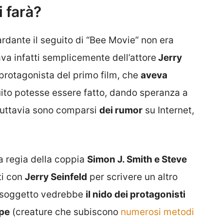
i farà?
ardante il seguito di “Bee Movie” non era
a infatti semplicemente dell’attore
Jerry
l protagonista del primo film, che
aveva
ito potesse essere fatto, dando speranza a
i tuttavia sono comparsi
dei rumor
su Internet,
lla regia della coppia
Simon J. Smith e Steve
ti con
Jerry Seinfeld
per scrivere un altro
l soggetto vedrebbe
il nido dei protagonisti
spe
(creature che subiscono
numerosi metodi