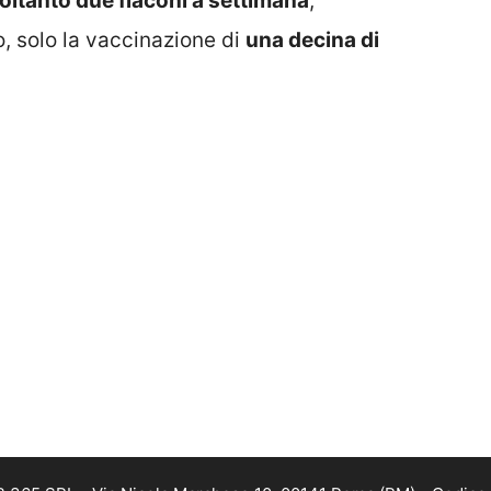
oltanto due flaconi a settimana
,
, solo la vaccinazione di
una decina di