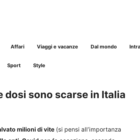
Affari
Viaggi e vacanze
Dal mondo
Intr
Sport
Style
 dosi sono scarse in Italia
vato milioni di vite
(si pensi all’importanza