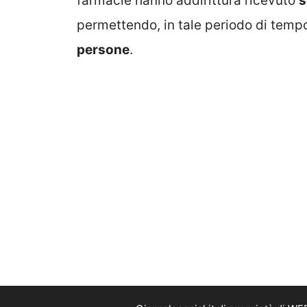
farmacie hanno addirittura ricevuto
s
permettendo, in tale periodo di tempo
persone
.