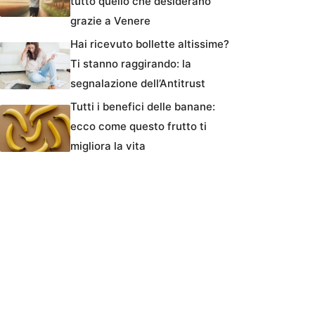
tutto quello che desiderano
grazie a Venere
Hai ricevuto bollette altissime?
Ti stanno raggirando: la
segnalazione dell’Antitrust
Tutti i benefici delle banane:
ecco come questo frutto ti
migliora la vita