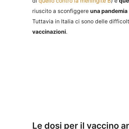
di
quello contro la meningite B
) e
que
riuscito a sconfiggere
una pandemia
Tuttavia in Italia ci sono delle diffic
vaccinazioni
.
Le dosi per il vaccino a