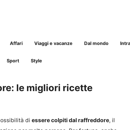
Affari
Viaggi e vacanze
Dal mondo
Intr
Sport
Style
re: le migliori ricette
ossibilità di
essere colpiti dal raffreddore
, il