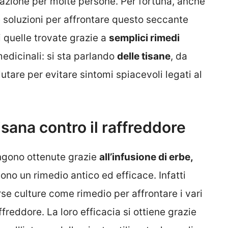
azione per molte persone. Per fortuna, anche
e soluzioni per affrontare questo seccante
ui quelle trovate grazie a
semplici rimedi
medicinali: si sta parlando
delle tisane
, da
tare per evitare sintomi spiacevoli legati al
tisana contro il raffreddore
ngono ottenute grazie
all’infusione di erbe,
ono un rimedio antico ed efficace. Infatti
erse culture come rimedio per affrontare i vari
ffreddore. La loro efficacia si ottiene grazie