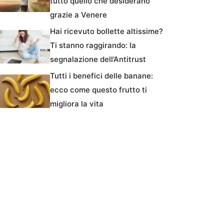
tutto quello che desiderano
grazie a Venere
Hai ricevuto bollette altissime?
Ti stanno raggirando: la
segnalazione dell’Antitrust
Tutti i benefici delle banane:
ecco come questo frutto ti
migliora la vita