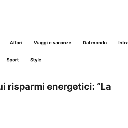
Affari
Viaggi e vacanze
Dal mondo
Intr
Sport
Style
i risparmi energetici: “La