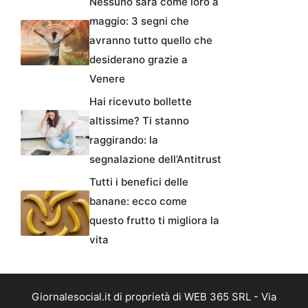
Nessuno sarà come loro a
maggio: 3 segni che
avranno tutto quello che
desiderano grazie a
Venere
Hai ricevuto bollette
altissime? Ti stanno
raggirando: la
segnalazione dell’Antitrust
Tutti i benefici delle
banane: ecco come
questo frutto ti migliora la
vita
Giornalesocial.it di proprietà di WEB 365 SRL - Via