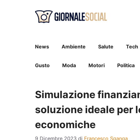
Vai
al
contenuto
News
Ambiente
Salute
Tech
Gusto
Moda
Motori
Politica
Simulazione finanzia
soluzione ideale per 
economiche
9 Dicembre 2023
di
Francesco Sganga