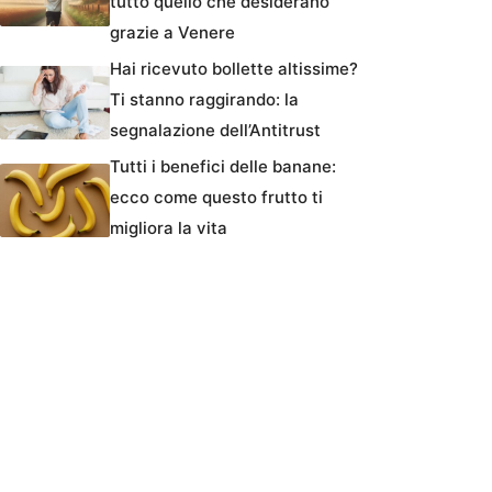
tutto quello che desiderano
grazie a Venere
Hai ricevuto bollette altissime?
Ti stanno raggirando: la
segnalazione dell’Antitrust
Tutti i benefici delle banane:
ecco come questo frutto ti
migliora la vita