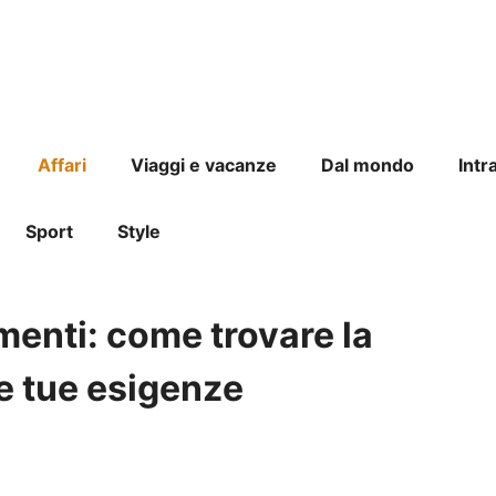
Affari
Viaggi e vacanze
Dal mondo
Intr
Sport
Style
menti: come trovare la
le tue esigenze