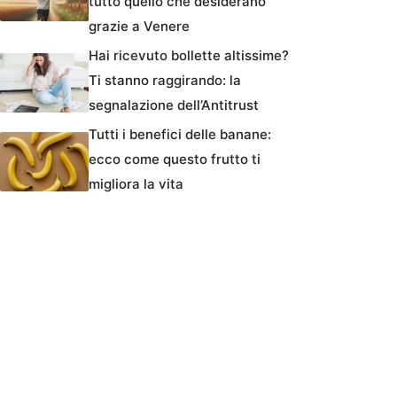
tutto quello che desiderano
grazie a Venere
Hai ricevuto bollette altissime?
Ti stanno raggirando: la
segnalazione dell’Antitrust
Tutti i benefici delle banane:
ecco come questo frutto ti
migliora la vita