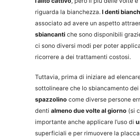
l’alito cattivo
, però il più delle volte 
riguarda la bianchezza.
I denti bianch
associato ad avere un aspetto attra
sbiancanti
che sono disponibili grazie 
ci sono diversi modi per poter applic
ricorrere a dei trattamenti costosi.
Tuttavia, prima di iniziare ad elencare
sottolineare che lo sbiancamento dei
spazzolino
come diverse persone err
denti
almeno due volte al giorno
(si c
importante anche applicare l’uso di
u
superficiali e per rimuovere la placc