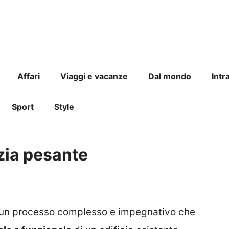
Affari
Viaggi e vacanze
Dal mondo
Intr
Sport
Style
izia pesante
un processo complesso e impegnativo che