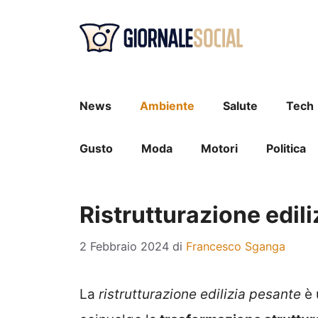
Vai
al
contenuto
News
Ambiente
Salute
Tech
Gusto
Moda
Motori
Politica
Ristrutturazione edil
2 Febbraio 2024
di
Francesco Sganga
La
ristrutturazione edilizia pesante
è 