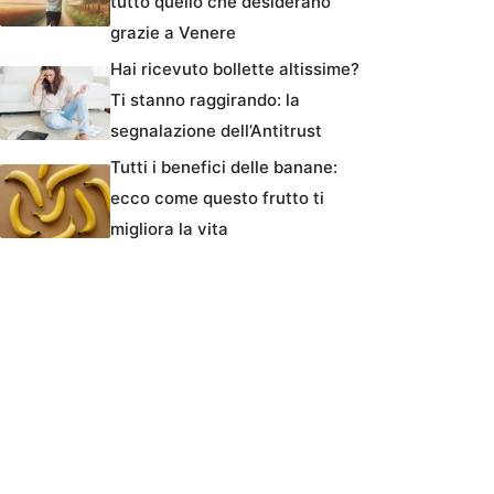
tutto quello che desiderano
grazie a Venere
Hai ricevuto bollette altissime?
Ti stanno raggirando: la
segnalazione dell’Antitrust
Tutti i benefici delle banane:
ecco come questo frutto ti
migliora la vita