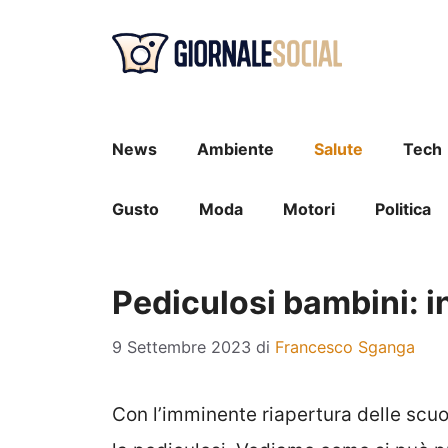
Vai
al
contenuto
News
Ambiente
Salute
Tech
Gusto
Moda
Motori
Politica
Pediculosi bambini: i
9 Settembre 2023
di
Francesco Sganga
Con l’imminente riapertura delle scuol