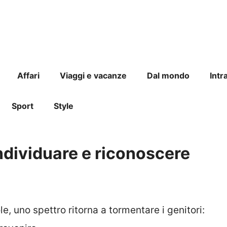
Affari
Viaggi e vacanze
Dal mondo
Intr
Sport
Style
ndividuare e riconoscere
e, uno spettro ritorna a tormentare i genitori: