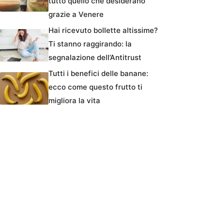
tutto quello che desiderano
grazie a Venere
Hai ricevuto bollette altissime?
Ti stanno raggirando: la
segnalazione dell’Antitrust
Tutti i benefici delle banane:
ecco come questo frutto ti
migliora la vita