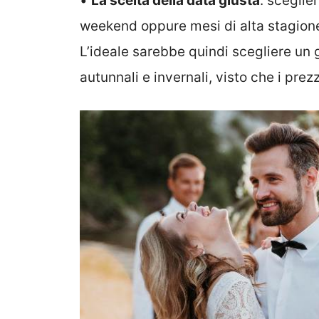
•
La scelta della data giusta
: sceglie
weekend oppure mesi di alta stagion
L’ideale sarebbe quindi scegliere un 
autunnali e invernali, visto che i prez