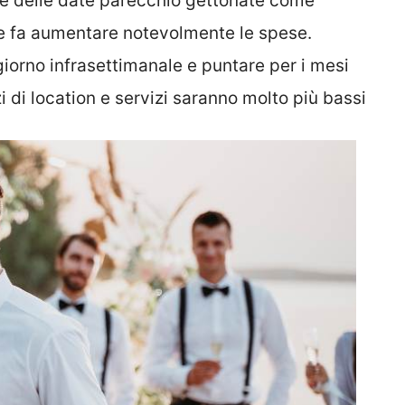
re delle date parecchio gettonate come
e fa aumentare notevolmente le spese.
giorno infrasettimanale e puntare per i mesi
zi di location e servizi saranno molto più bassi