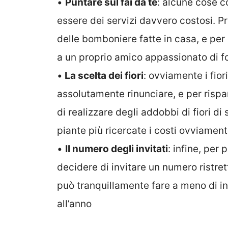
•
Puntare sul fai da te
: alcune cose c
essere dei servizi davvero costosi. P
delle bomboniere fatte in casa, e per
a un proprio amico appassionato di fot
•
La scelta dei fiori
: ovviamente i fior
assolutamente rinunciare, e per rispar
di realizzare degli addobbi di fiori di
piante più ricercate i costi ovviame
•
Il numero degli invitati
: infine, per 
decidere di invitare un numero ristret
può tranquillamente fare a meno di inv
all’anno