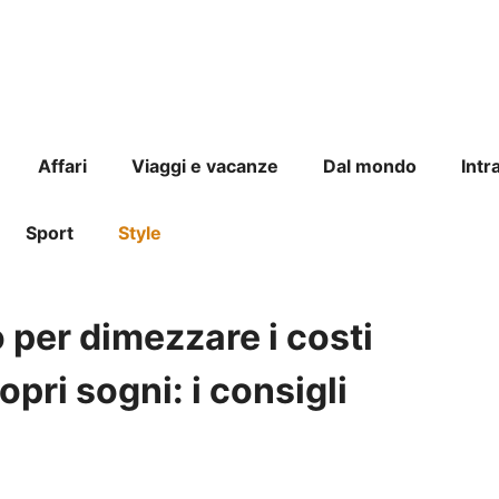
Affari
Viaggi e vacanze
Dal mondo
Intr
Sport
Style
 per dimezzare i costi
opri sogni: i consigli