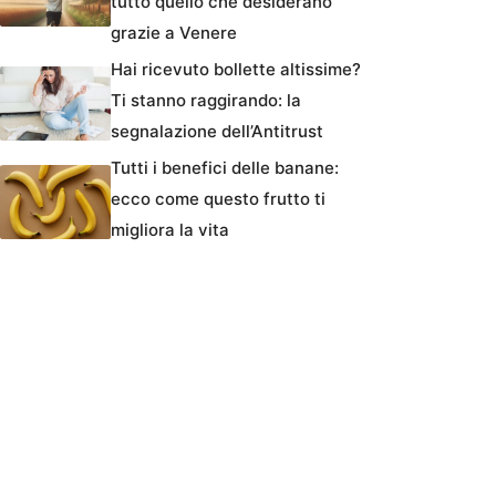
tutto quello che desiderano
grazie a Venere
Hai ricevuto bollette altissime?
Ti stanno raggirando: la
segnalazione dell’Antitrust
Tutti i benefici delle banane:
ecco come questo frutto ti
migliora la vita