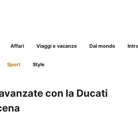
Affari
Viaggi e vacanze
Dal mondo
Intr
Sport
Style
 avanzate con la Ducati
scena