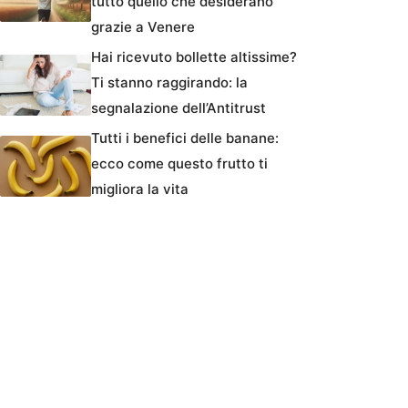
tutto quello che desiderano
grazie a Venere
Hai ricevuto bollette altissime?
Ti stanno raggirando: la
segnalazione dell’Antitrust
Tutti i benefici delle banane:
ecco come questo frutto ti
migliora la vita