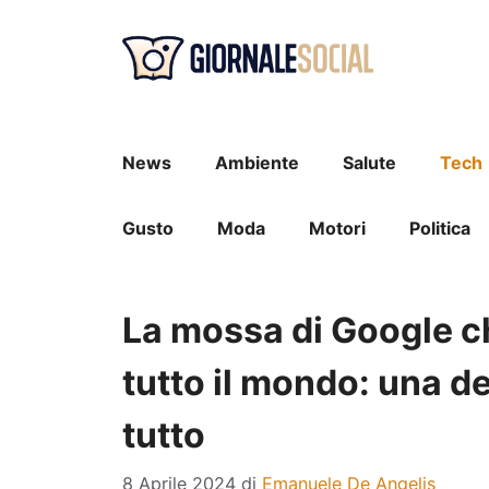
Vai
al
contenuto
News
Ambiente
Salute
Tech
Gusto
Moda
Motori
Politica
La mossa di Google che
tutto il mondo: una d
tutto
8 Aprile 2024
di
Emanuele De Angelis