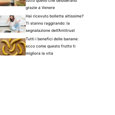
tutto quello che desiderano
grazie a Venere
Hai ricevuto bollette altissime?
Ti stanno raggirando: la
segnalazione dell’Antitrust
Tutti i benefici delle banane:
ecco come questo frutto ti
migliora la vita