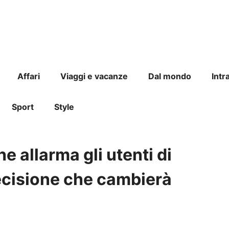
Affari
Viaggi e vacanze
Dal mondo
Intr
Sport
Style
 allarma gli utenti di
ecisione che cambierà