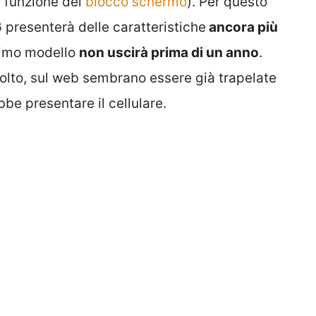
la funzione del
blocco schermo
). Per questo
6
presenterà delle caratteristiche
ancora più
ltimo modello
non uscirà prima di un anno
.
lto, sul web sembrano essere già trapelate
be presentare il cellulare.