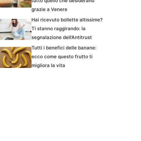
tutto quello che desiderano
grazie a Venere
Hai ricevuto bollette altissime?
Ti stanno raggirando: la
segnalazione dell’Antitrust
Tutti i benefici delle banane:
ecco come questo frutto ti
migliora la vita