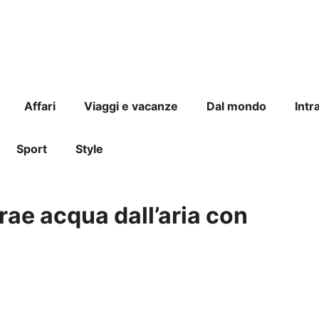
Affari
Viaggi e vacanze
Dal mondo
Intr
Sport
Style
rae acqua dall’aria con