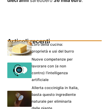
dieci anni
sarebbero
36 mila euro
.
Articoli recenti
L’oro della cucina:
proprietà e usi del burro
Nuove competenze per
lavorare con (e non
contro) l’intelligenza
artificiale
Allerta cocciniglia in Italia,
basta questo ingrediente
naturale per eliminarla
dalle piante