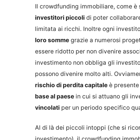
Il crowdfunding immobiliare, come è 
investitori piccoli
di poter collaborare
limitata ai ricchi. Inoltre ogni investit
loro somme
grazie a numerosi progett
essere ridotto per non divenire asso
investimento non obbliga gli investit
possono divenire molto alti. Ovviamen
rischio di perdita capitale
è presente
base al paese
in cui si attuano gli in
vincolati
per un periodo specifico qua
Al di là dei piccoli intoppi (che si ric
investimento), il crowdfunding immobi