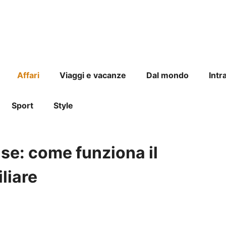
Affari
Viaggi e vacanze
Dal mondo
Intr
Sport
Style
se: come funziona il
liare