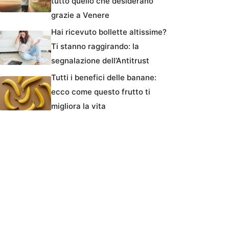
tutto quello che desiderano
grazie a Venere
Hai ricevuto bollette altissime?
Ti stanno raggirando: la
segnalazione dell’Antitrust
Tutti i benefici delle banane:
ecco come questo frutto ti
migliora la vita