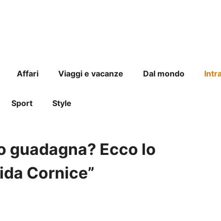
Affari
Viaggi e vacanze
Dal mondo
Intr
Sport
Style
o guadagna? Ecco lo
ida Cornice”