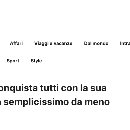
Affari
Viaggi e vacanze
Dal mondo
Intr
Sport
Style
nquista tutti con la sua
tta semplicissimo da meno