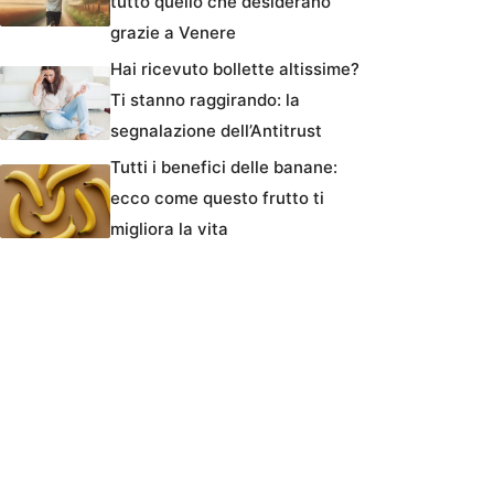
tutto quello che desiderano
grazie a Venere
Hai ricevuto bollette altissime?
Ti stanno raggirando: la
segnalazione dell’Antitrust
Tutti i benefici delle banane:
ecco come questo frutto ti
migliora la vita