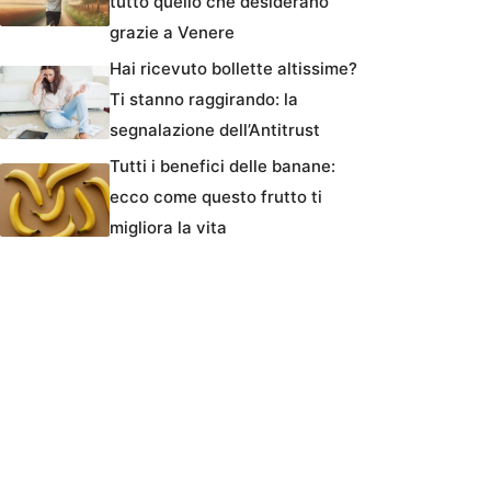
tutto quello che desiderano
grazie a Venere
Hai ricevuto bollette altissime?
Ti stanno raggirando: la
segnalazione dell’Antitrust
Tutti i benefici delle banane:
ecco come questo frutto ti
migliora la vita