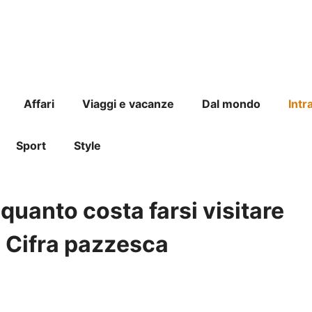
Affari
Viaggi e vacanze
Dal mondo
Intr
Sport
Style
quanto costa farsi visitare
? Cifra pazzesca