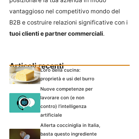
posizionare la tua azienda in modo
vantaggioso nel competitivo mondo del
B2B e costruire relazioni significative con i
tuoi clienti e partner commerciali
.
Articoli recenti
L’oro della cucina:
proprietà e usi del burro
Nuove competenze per
lavorare con (e non
contro) l’intelligenza
artificiale
Allerta cocciniglia in Italia,
basta questo ingrediente