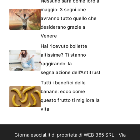
Nessuno sarà come loro a
maggio: 3 segni che
avranno tutto quello che
desiderano grazie a
Venere
Hai ricevuto bollette
altissime? Ti stanno
raggirando: la
segnalazione dell’Antitrust
Tutti i benefici delle
banane: ecco come
questo frutto ti migliora la
vita
Giornalesocial.it di proprietà di WEB 365 SRL - Via