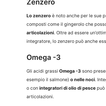
Zenzero
Lo zenzero
è noto anche per le sue p
composti come il gingerolo che poss
articolazioni
. Oltre ad essere un’ott
integratore, lo zenzero può anche es
Omega -3
Gli acidi grassi
Omega -3
sono presen
esempio il salmone)
o nelle noci
. Int
o con
integratori di olio di pesce
può c
articolazioni.