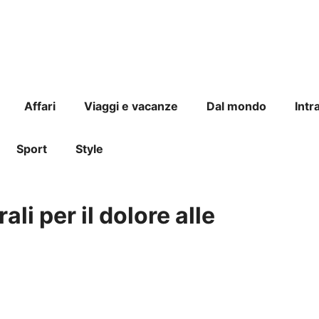
Affari
Viaggi e vacanze
Dal mondo
Intr
Sport
Style
li per il dolore alle