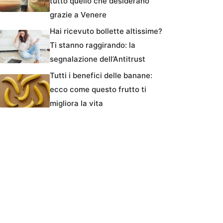
tutto quello che desiderano
grazie a Venere
Hai ricevuto bollette altissime?
Ti stanno raggirando: la
segnalazione dell’Antitrust
Tutti i benefici delle banane:
ecco come questo frutto ti
migliora la vita