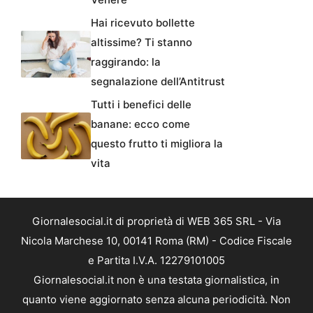
Hai ricevuto bollette
altissime? Ti stanno
raggirando: la
segnalazione dell’Antitrust
Tutti i benefici delle
banane: ecco come
questo frutto ti migliora la
vita
Giornalesocial.it di proprietà di WEB 365 SRL - Via
Nicola Marchese 10, 00141 Roma (RM) - Codice Fiscale
e Partita I.V.A. 12279101005
Giornalesocial.it non è una testata giornalistica, in
quanto viene aggiornato senza alcuna periodicità. Non